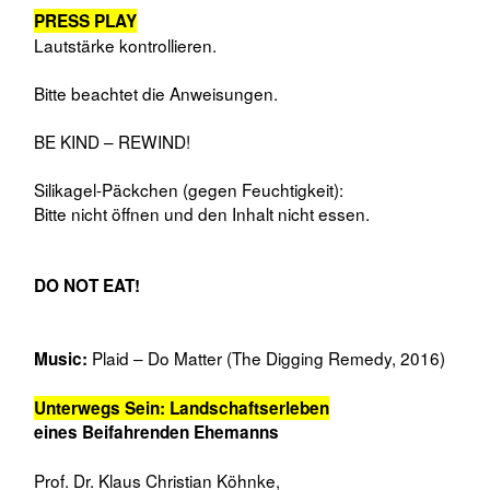
Unterwegs Sein: Landschaftserleben
eines Beifahrenden Ehemanns
Prof. Dr. Klaus Christian Köhnke,
Intervalle - Lebensaspekte der Moderne, CD, 2005
,
Die Besteigung des Mont Ventoux
Francesco Petrarca,
Ein Reisebericht, 1336, (gekürzt)
ca. 14.30 min.
THIS BOX IS AirTagged.
Falls euer iPhone meldet, dass euch ein AirTag folgt,
handelt es sich dabei um das Explorer Kit I.
Bitte das
nicht im Zug
Explorer Kit 1.
oder unterwegs vergessen!
STEÆM
Programm