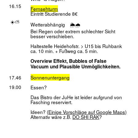
zurück zu
STEÆM
Alle
Ausgewählte
Ablehnen
akzeptieren
akzeptieren