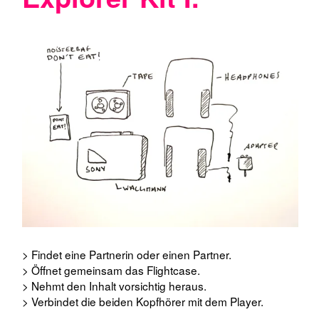
> Findet eine Partnerin oder einen Partner.
> Öffnet gemeinsam das Flightcase.
> Nehmt den Inhalt vorsichtig heraus.
> Verbindet die beiden Kopfhörer mit dem Player.
PRESS PLAY
Lautstärke kontrollieren.
Bitte beachtet die Anweisungen.
BE KIND – REWIND
!
Silikagel-Päckchen (gegen Feuchtigkeit):
Bitte nicht öffnen und den Inhalt nicht essen.
DO NOT EAT!
Plaid – Do Matter (The Digging Remedy, 2016)
Music: