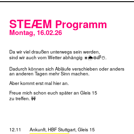
12.45
Abtauchen
, Fußweg durch HBF
U-Bahn > U15 > Richtung Ruhbank
bis Haltestelle Eugensplatz
13.15
Mittagessen? (JuHe 12.00 – 13.30)
Check-in
JuHe, Hausmannstraße
14.30
Brezel Based Research
📒
Who* is Hagen?
16.15
Fernsehturm
Eintritt Studierende 8€
☀️⛅️
Wetterabhängig
🌦️🌧️
Bei Regen oder extrem schlechter Sicht
besser verschieben.
Haltestelle Heidehofstr. > U15 bis Ruhbank
ca. 10 min. + Fußweg ca. 5 min.
Overview Effekt, Bubbles of False
Vacuum und Plausible Unmöglichkeiten.
17.46
Sonnenuntergang
19.00
Essen?
Das Bistro der JuHe ist leider aufgrund von
Fasching reserviert.
Ideen? (
Einige Vorschläge auf Google Maps)
Alternativ wäre z.B.
DO SHI RAK
?