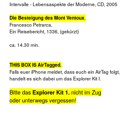
Montag, 16.02.26
Da wir viel draußen unterwegs sein werden,
sind wir auch vom Wetter abhängig
.
☀️🌦️❄️🌈☃️
Dadurch können sich Abläufe verschieben oder anders
an anderen Tagen mehr Sinn machen.
Aber kommt erst mal hier an.
Freue mich schon euch später an Gleis 15
zu treffen.
🚧
12.11
Ankunft, HBF Stuttgart, Gleis 15
12.25
Kurzes Auftauchen