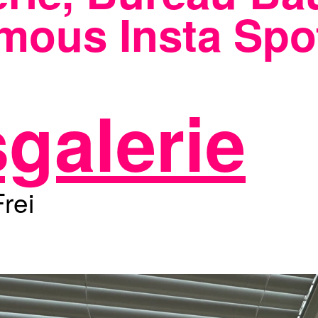
mous Insta Spo
sgalerie
Frei