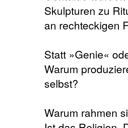
Skulpturen zu Rit
an rechteckigen F
Statt »Genie« od
Warum produziere
selbst?
Warum rahmen sie
Ist das Religion,