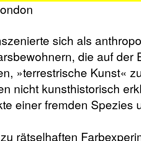
London
nszenierte sich als anthrop
arsbewohnern, die auf der 
n, »terrestrische Kunst« z
 nicht kunsthistorisch erkl
akte einer fremden Spezies 
u rätselhaften Farbexperi