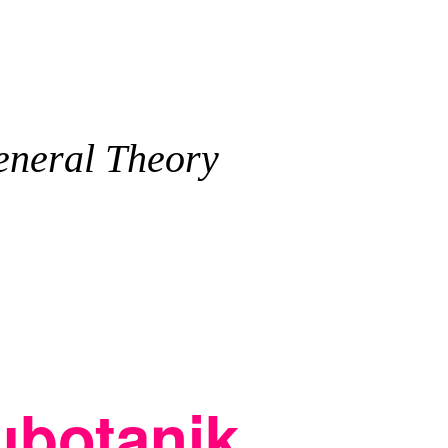
General Theory
ubotanik,