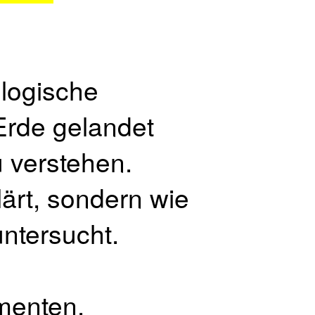
ologische
Erde gelandet
u verstehen.
ärt, sondern wie
untersucht.
menten.