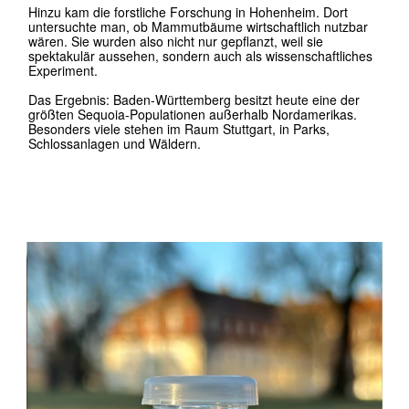
Akademie Schloss
Solitude
Die
Akademie Schloss Solitude
ist ein internationaler Ort für
Kunst, Wissenschaft und interdisziplinären Austausch. Seit
1990 vergibt sie Stipendien an Künstler*innen,
Wissenschaftler*innen und Kulturschaffende aus aller Welt
und bietet ihnen Raum zum Arbeiten, Forschen und Denken.
In unmittelbarer Nähe zum barocken Schloss gelegen,
verbindet die Akademie historische Architektur mit
zeitgenössischer Praxis. Hier entstehen Filme, Texte,
Kompositionen, Theorien, Entwürfe und Projekte, die oft an
den Schnittstellen zwischen Disziplinen arbeiten.
Solitude ist damit weniger Institution im klassischen Sinn als
vielmehr ein Denkraum mit Weitblick. Ein Ort, an dem
konzentriertes Arbeiten möglich wird und neue Verbindungen
zwischen Kunst und Wissenschaft entstehen.
Platform 12
, Videoarchiv