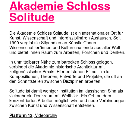
THE MEDIUM IS THE
MESSAGE (2)
Diese Website verwendet keine Cookies
Notwendig
zu Tracking- oder Marketingzwecken.
Präferenzen
Funktional
Beim Aufruf werden technisch notwendige
Zugriffsdaten durch den Hostinganbieter
verarbeitet.
Weitere Informationen im
Datenschutz
.
zurück zu
STEÆM
Alle
Ausgewählte
Ablehnen
akzeptieren
akzeptieren