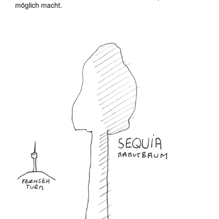
Sequoia,
Mammutbaum
Warum stehen in und um Stuttgart so viele Sequoias?
🌲
Im 19. Jahrhundert lösten Mammutbäume in Europa eine Art
botanisches Staunen aus. 1853 wurden sie in Kalifornien
wissenschaftlich beschrieben, kurz darauf wollten
Fürstenhäuser und botanische Gärten sie unbedingt
besitzen. Auch das Königreich Württemberg griff zu.
Unter Wilhelm I. von Württemberg und späteren
Generationen wurden Samen der Riesenmammutbäume
gezielt angezogen und verteilt. Die Region um Stuttgart galt
als klimatisch geeignet, mild genug, um diese kalifornischen
Giganten zu testen. Und man testete nicht zaghaft, sondern
ambitioniert.
Hinzu kam die forstliche Forschung in Hohenheim. Dort
untersuchte man, ob Mammutbäume wirtschaftlich nutzbar
wären. Sie wurden also nicht nur gepflanzt, weil sie
spektakulär aussehen, sondern auch als wissenschaftliches
Experiment.