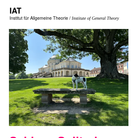
IAT
Institut für Allgemeine Theorie /
Institute of General Theory
Schloss Solitude
Donnerstag, 19.02.26
Treffen am Rotebühlplatz
/ Stadtmitte
Bus
(nicht verpassen, fährt nur alle 30 min.)
92
Erbaut im 18. Jahrhundert unter
Herzog Carl Eugen
, war
Solitude Rückzugsort, Repräsentationsarchitektur und
Denkraum zugleich.